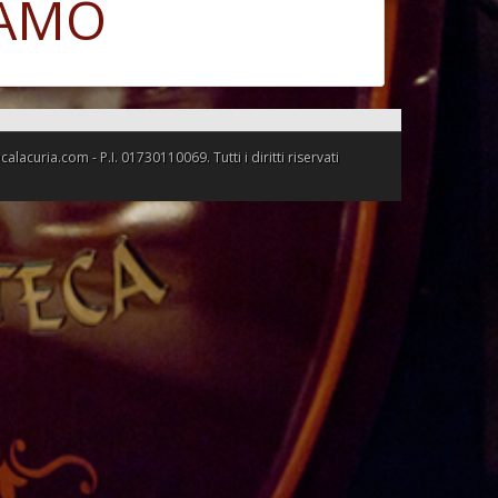
IAMO
uria.com - P.I. 01730110069. Tutti i diritti riservati