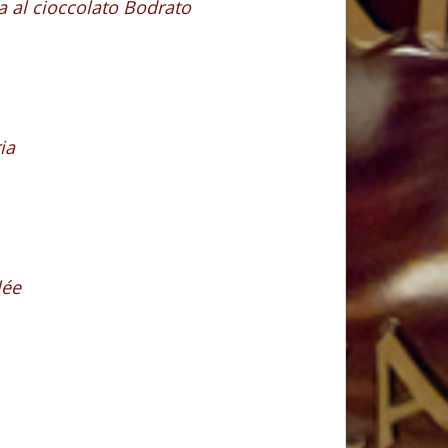
sa al cioccolato Bodrato
ia
lée